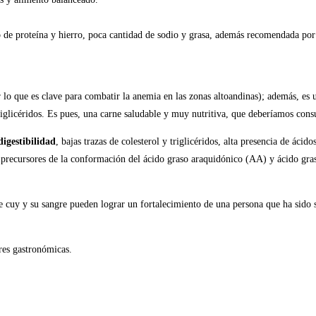
do de proteína y hierro, poca cantidad de sodio y grasa, además recomendada po
r lo que es clave para combatir la anemia en las zonas altoandinas); además, es 
riglicéridos. Es pues, una carne saludable y muy nutritiva, que deberíamos con
digestibilidad
, bajas trazas de colesterol y triglicéridos, alta presencia de ácid
son precursores de la conformación del ácido graso araquidónico (AA) y ácido g
 cuy y su sangre pueden lograr un fortalecimiento de una persona que
ha
sido
bres gastronómicas.