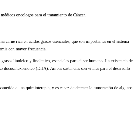
r médicos oncologos para el tratamiento de Cáncer.
una carne rica en ácidos grasos esenciales, que son importantes en el sistema
sumir con mayor frecuencia.
os grasos linoleico y linolenico, esenciales para el ser humano. La existencia de
raso docosahexaenoico (DHA). Ambas sustancias son vitales para el desarrollo
sometid
a
a una quimioterapia, y es capaz de detener
la tumoración
de algunos